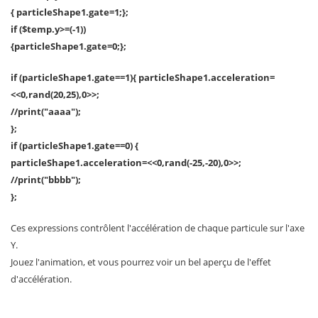
{ particleShape1.gate=1;};
if ($temp.y>=(-1))
{particleShape1.gate=0;};
if (particleShape1.gate==1){ particleShape1.acceleration=
<<0,rand(20,25),0>>;
//print("aaaa");
};
if (particleShape1.gate==0) {
particleShape1.acceleration=<<0,rand(-25,-20),0>>;
//print("bbbb");
};
Ces expressions contrôlent l'accélération de chaque particule sur l'axe
Y.
Jouez l'animation, et vous pourrez voir un bel aperçu de l'effet
d'accélération.