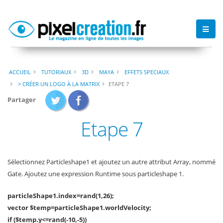
ACCUEIL
TUTORIAUX
3D
MAYA
EFFETS SPECIAUX
> CRÉER UN LOGO À LA MATRIX
ETAPE 7
Partager
Etape 7
Sélectionnez Particleshape1 et ajoutez un autre attribut Array, nommé
Gate. Ajoutez une expression Runtime sous particleshape 1.
particleShape1.index=rand(1,26);
vector $temp=particleShape1.worldVelocity;
if ($temp.y<=rand(-10,-5))