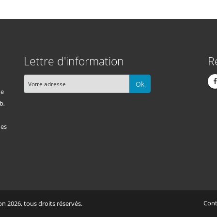
Lettre d'information
R
Ok
me
b,
des
Cont
n 2026, tous droits réservés.