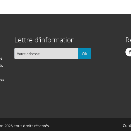
Lettre d'information
R
Ok
me
b,
des
Cont
n 2026, tous droits réservés.