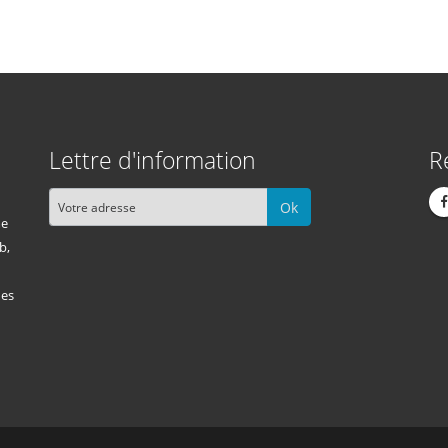
Lettre d'information
R
Ok
me
b,
des