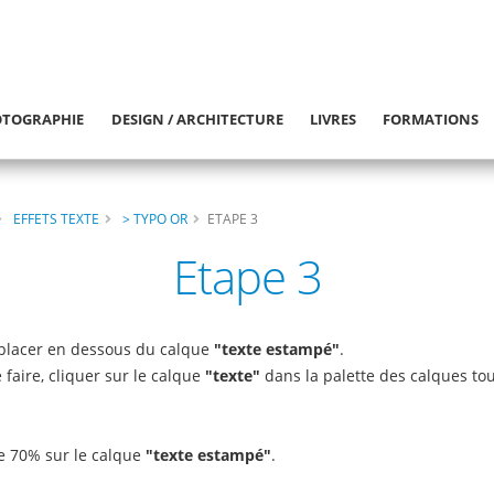
TOGRAPHIE
DESIGN / ARCHITECTURE
LIVRES
FORMATIONS
EFFETS TEXTE
> TYPO OR
ETAPE 3
Etape 3
 placer en dessous du calque
"texte estampé"
.
e faire, cliquer sur le calque
"texte"
dans la palette des calques to
e 70% sur le calque
"texte estampé"
.