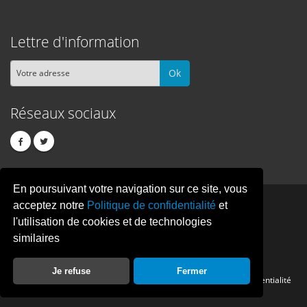
Lettre d'information
Ok
Réseaux sociaux
En poursuivant votre navigation sur ce site, vous
PIXEL
CREATION
acceptez notre
Politique de confidentialité
et
l'utilisation de cookies et de technologies
similaires
© Copyright Pixelcreation 2026, tous droits réservés.
Je refuse
Fermer
Contact
Publicité
Crédits
Politique de confidentialité