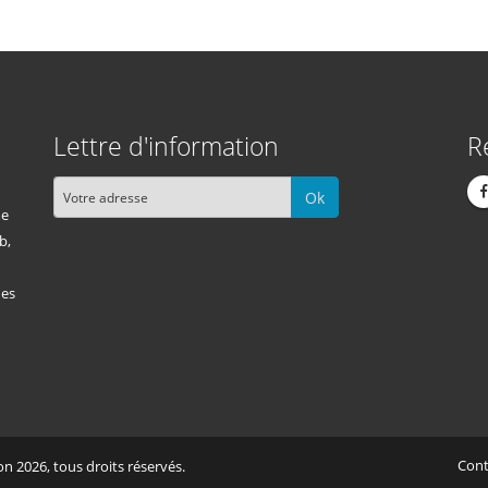
Lettre d'information
R
Ok
me
b,
des
Cont
n 2026, tous droits réservés.