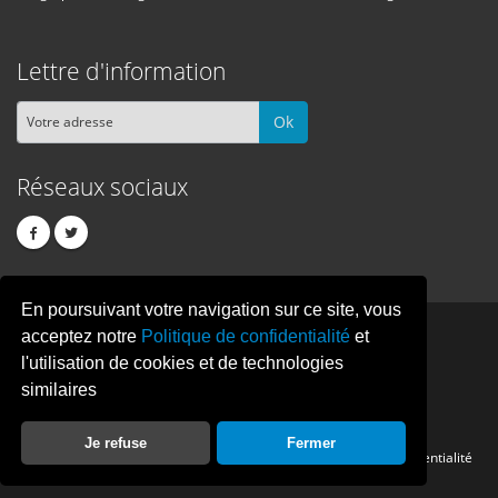
Lettre d'information
Ok
Réseaux sociaux
En poursuivant votre navigation sur ce site, vous
PIXEL
CREATION
acceptez notre
Politique de confidentialité
et
l'utilisation de cookies et de technologies
similaires
© Copyright Pixelcreation 2026, tous droits réservés.
Je refuse
Fermer
Contact
Publicité
Crédits
Politique de confidentialité