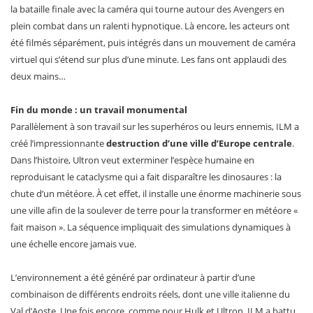
la bataille finale avec la caméra qui tourne autour des Avengers en
plein combat dans un ralenti hypnotique. Là encore, les acteurs ont
été filmés séparément, puis intégrés dans un mouvement de caméra
virtuel qui s’étend sur plus d’une minute. Les fans ont applaudi des
deux mains…
Fin du monde : un travail monumental
Parallèlement à son travail sur les superhéros ou leurs ennemis, ILM a
créé l’impressionnante
destruction d’une ville d’Europe centrale
.
Dans l’histoire, Ultron veut exterminer l’espèce humaine en
reproduisant le cataclysme qui a fait disparaître les dinosaures : la
chute d’un météore. À cet effet, il installe une énorme machinerie sous
une ville afin de la soulever de terre pour la transformer en météore «
fait maison ». La séquence impliquait des simulations dynamiques à
une échelle encore jamais vue.
L’environnement a été généré par ordinateur à partir d’une
combinaison de différents endroits réels, dont une ville italienne du
Val d’Aoste. Une fois encore, comme pour Hulk et Ultron, ILM a battu