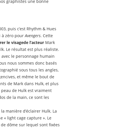
à nos graphistes une bonne
 2003, puis c’est Rhythm & Hues
ti à zéro pour
Avengers
. Cette
rer le visage
de l’acteur
Mark
lk. Le résultat est plus réaliste.
en avec le personnage humain
. Nous nous sommes donc basés
tographié sous tous les angles,
 gencives, et même le bout de
ents de Mark dans Hulk, et plus
de peau de Hulk est vraiment
os de la main, ce sont les
la manière d’éclairer Hulk. La
e « light cage capture ». Le
 de dôme sur lequel sont fixées