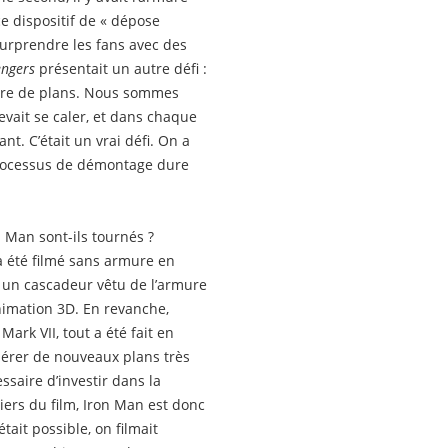
 ce dispositif de « dépose
surprendre les fans avec des
engers
présentait un autre défi :
ombre de plans. Nous sommes
evait se caler, et dans chaque
nt. C’était un vrai défi. On a
processus de démontage dure
n Man sont-ils tournés ?
 a été filmé sans armure en
é un cascadeur vêtu de l’armure
animation 3D. En revanche,
ark VII, tout a été fait en
nérer de nouveaux plans très
essaire d’investir dans la
iers du film, Iron Man est donc
ait possible, on filmait