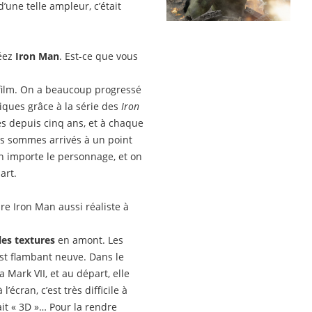
’une telle ampleur, c’était
réez
Iron Man
. Est-ce que vous
film. On a beaucoup progressé
iques grâce à la série des
Iron
nés depuis cinq ans, et à chaque
ous sommes arrivés à un point
on importe le personnage, et on
art.
re Iron Man aussi réaliste à
les textures
en amont. Les
 est flambant neuve. Dans le
a Mark VII, et au départ, elle
écran, c’est très difficile à
 fait « 3D »… Pour la rendre