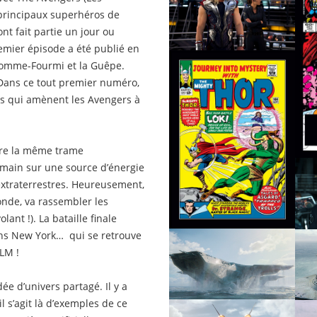
principaux superhéros de
nt fait partie un jour ou
remier épisode a été publié en
’Homme-Fourmi et la Guêpe.
 Dans ce tout premier numéro,
mes qui amènent les Avengers à
ivre la même trame
a main sur une source d’énergie
’extraterrestres. Heureusement,
monde, va rassembler les
ant !). La bataille finale
dans New York… qui se retrouve
ILM !
dée d’univers partagé. Il y a
il s’agit là d’exemples de ce