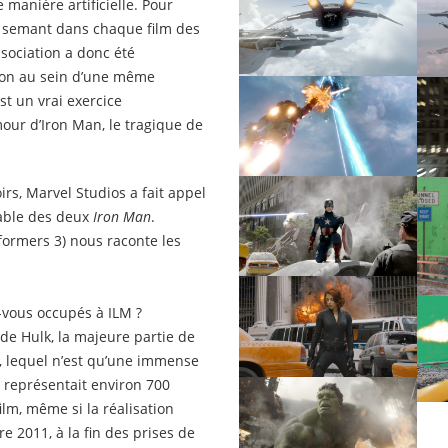
e manière artificielle. Pour
n semant dans chaque film des
sociation a donc été
ion au sein d’une même
est un vrai exercice
mour d’Iron Man, le tragique de
rs, Marvel Studios a fait appel
sable des deux
Iron Man
.
ormers 3) nous raconte les
s-vous occupés à ILM ?
 de Hulk, la majeure partie de
lm, lequel n’est qu’une immense
 représentait environ 700
ilm, même si la réalisation
 2011, à la fin des prises de