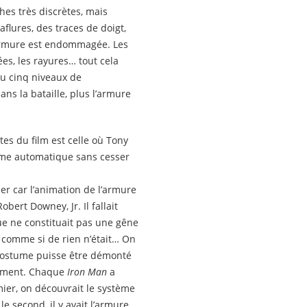
ches très discrètes, mais
flures, des traces de doigt,
’armure est endommagée. Les
ées, les rayures… tout cela
çu cinq niveaux de
ans la bataille, plus l’armure
es du film est celle où Tony
tème automatique sans cesser
iser car l’animation de l’armure
bert Downey, Jr. Il fallait
que ne constituait pas une gêne
 comme si de rien n’était… On
 costume puisse être démonté
vement. Chaque
Iron Man
a
ier, on découvrait le système
e second, il y avait l’armure