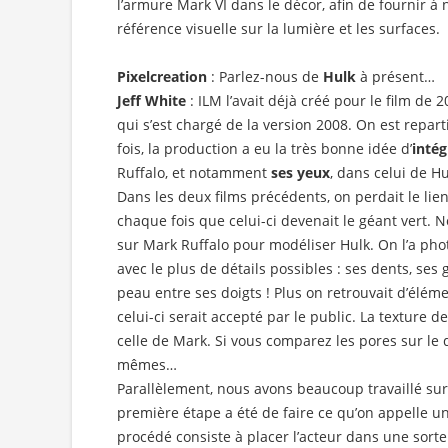
l’armure Mark VI dans le décor, afin de fournir 
référence visuelle sur la lumière et les surfaces.
Pixelcreation
: Parlez-nous de
Hulk
à présent…
Jeff White
: ILM l’avait déjà créé pour le film de
qui s’est chargé de la version 2008. On est repar
fois, la production a eu la très bonne idée d’
intég
Ruffalo, et notamment
ses yeux
, dans celui de Hu
Dans les deux films précédents, on perdait le li
chaque fois que celui-ci devenait le géant vert
sur Mark Ruffalo pour modéliser Hulk. On l’a pho
avec le plus de détails possibles : ses dents, ses
peau entre ses doigts ! Plus on retrouvait d’élém
celui-ci serait accepté par le public. La texture 
celle de Mark. Si vous comparez les pores sur le d
mêmes…
Parallèlement, nous avons beaucoup travaillé sur 
première étape a été de faire ce qu’on appelle un
procédé consiste à placer l’acteur dans une sorte