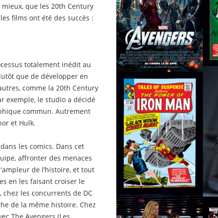
re mieux, que les 20th Century
 les films ont été des succès :
rocessus totalement inédit au
Plutôt que de développer en
autres, comme la 20th Century
ar exemple, le studio a décidé
raphique commun. Autrement
or et Hulk.
 dans les comics. Dans cet
quipe, affronter des menaces
mpleur de l’histoire, et tout
s en les faisant croiser le
, chez les concurrents de DC
che de la même histoire. Chez
vec The Avengers (Les