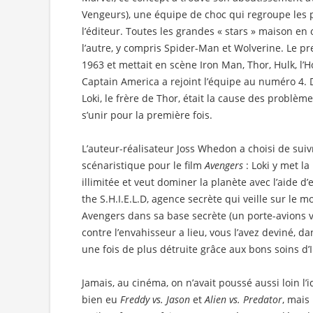
Vengeurs), une équipe de choc qui regroupe les 
l’éditeur. Toutes les grandes « stars » maison en o
l’autre, y compris Spider-Man et Wolverine. Le p
1963 et mettait en scène Iron Man, Thor, Hulk, l
Captain America a rejoint l’équipe au numéro 4.
Loki, le frère de Thor, était la cause des problè
s’unir pour la première fois.
L’auteur-réalisateur Joss Whedon a choisi de su
scénaristique pour le film
Avengers
: Loki y met l
illimitée et veut dominer la planète avec l’aide d
the S.H.I.E.L.D, agence secrète qui veille sur le 
Avengers dans sa base secrète (un porte-avions vol
contre l’envahisseur a lieu, vous l’avez deviné, 
une fois de plus détruite grâce aux bons soins d’
Jamais, au cinéma, on n’avait poussé aussi loin l’i
bien eu
Freddy vs. Jason
et
Alien vs. Predator
, mais 