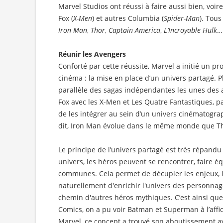
Marvel Studios ont réussi à faire aussi bien, voi
Fox (
X-Men
) et autres Columbia (
Spider-Man
). Tous
Iron Man
,
Thor
,
Captain America
,
L’Incroyable Hulk
…
Réunir les Avengers
Conforté par cette réussite, Marvel a initié un p
cinéma : la mise en place d’un univers partagé. 
parallèle des sagas indépendantes les unes des 
Fox avec les X-Men et Les Quatre Fantastiques, p
de les intégrer au sein d’un univers cinématog
dit, Iron Man évolue dans le même monde que Th
Le principe de l’univers partagé est très répandu
univers, les héros peuvent se rencontrer, faire é
communes. Cela permet de décupler les enjeux, l'a
naturellement d'enrichir l'univers des personnage
chemin d'autres héros mythiques. C’est ainsi que
Comics, on a pu voir Batman et Superman à l’affi
Marvel, ce concept a trouvé son aboutissement a