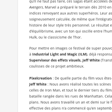
qu’il ne faut pas faire, ces sagas étant accolées d
Avengers
, Marvel a préparé le terrain dès 2010 e
indices renvoyant aux autres superhéros. Leur as
soigneusement calculée, de même que l’intégrat
histoire de leur style très personnel. Le résultat 
d’équilibrisme, avec un ton qui oscille entre l’hu
Hulk, ou le classicisme de Thor.
Pour mettre en images ce festival de super pouvoi
à
Industrial Light and Magic (ILM)
, déjà respon
Superviseur des effets visuels, Jeff White
(Transf
coulisses de ce projet ambitieux.
Pixelcreation
: De quelle partie du film vous ête
Jeff White
: Nous avons réalisé toutes les scènes
celles de Iron Man, et tout le dernier tiers du fi
bataille rangée dans les rues de Manhattan. Cela
plans. Nous avons travaillé un an et demi sur le f
effective des plans n’a commencé qu’en septembre