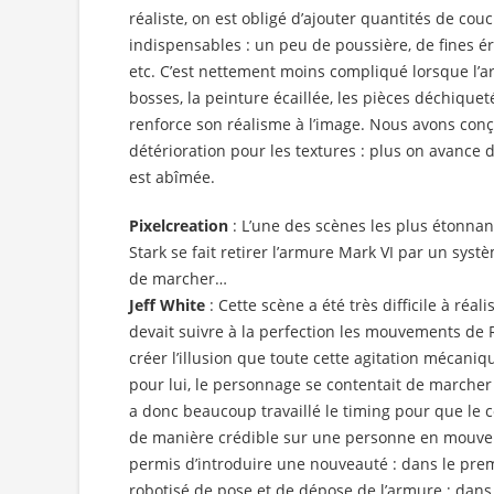
réaliste, on est obligé d’ajouter quantités de cou
indispensables : un peu de poussière, de fines éra
etc. C’est nettement moins compliqué lorsque l
bosses, la peinture écaillée, les pièces déchiquet
renforce son réalisme à l’image. Nous avons con
détérioration pour les textures : plus on avance d
est abîmée.
Pixelcreation
: L’une des scènes les plus étonnant
Stark se fait retirer l’armure Mark VI par un sys
de marcher…
Jeff White
: Cette scène a été très difficile à réal
devait suivre à la perfection les mouvements de Ro
créer l’illusion que toute cette agitation mécani
pour lui, le personnage se contentait de marcher
a donc beaucoup travaillé le timing pour que le
de manière crédible sur une personne en mou
permis d’introduire une nouveauté : dans le prem
robotisé de pose et de dépose de l’armure ; dans l