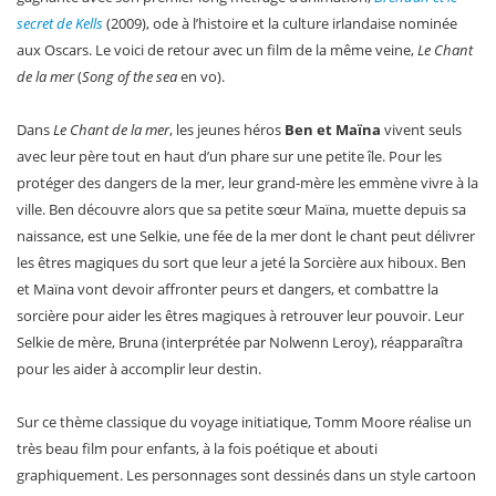
secret de Kells
(2009), ode à l’histoire et la culture irlandaise nominée
aux Oscars. Le voici de retour avec un film de la même veine,
Le Chant
de la mer
(
Song of the sea
en vo).
Dans
Le Chant de la mer
, les jeunes héros
Ben et Maïna
vivent seuls
avec leur père tout en haut d’un phare sur une petite île. Pour les
protéger des dangers de la mer, leur grand-mère les emmène vivre à la
ville. Ben découvre alors que sa petite sœur Maïna, muette depuis sa
naissance, est une Selkie, une fée de la mer dont le chant peut délivrer
les êtres magiques du sort que leur a jeté la Sorcière aux hiboux. Ben
et Maïna vont devoir affronter peurs et dangers, et combattre la
sorcière pour aider les êtres magiques à retrouver leur pouvoir. Leur
Selkie de mère, Bruna (interprétée par Nolwenn Leroy), réapparaîtra
pour les aider à accomplir leur destin.
Sur ce thème classique du voyage initiatique, Tomm Moore réalise un
très beau film pour enfants, à la fois poétique et abouti
graphiquement. Les personnages sont dessinés dans un style cartoon