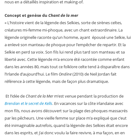
nous en a détaillés inspiration et making-of.
Concept et genèse du
Chant de la mer
« L’histoire vient de la légende des Selkies, sorte de sirènes celtes,
créatures mi-femme mi-phoque, avec un chant extraordinaire. La
légende originelle raconte qu’un homme, ayant épousé une Selkie, lui
a enlevé son manteau de phoque pour l’empêcher de repartir. Et la
Selkie en perd sa voix. Son fils lui rend plus tard son manteau et sa
liberté avec. Cette légende m’a encore été racontée comme enfant
dans les années 80, mais tout ce folklore celte tend à disparaître dans
l’Irlande d’aujourd’hui. Le film
Ondine
(2010) de Neil Jordan fait
référence à cette légende, mais de façon plus dramatique.
Et l’idée de
Chant de la Mer
m’est venue pendant la production de
Brendan et le secret de Kells
. En vacances sur la côte irlandaise avec
mon fils, nous avons découvert sur la plage des phoques massacrés
par les pêcheurs. Une vieille femme sur place m’a expliqué que c’eut
été inimaginable autrefois, quand la légende des Selkies était encore
dans les esprits, et j’ai donc voulu la faire revivre, à ma façon, en en