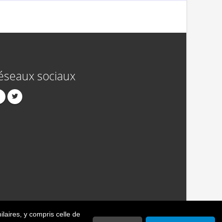
éseaux sociaux
ilaires
, y compris celle de
act
Publicité
Crédits
Politique de confidentialité