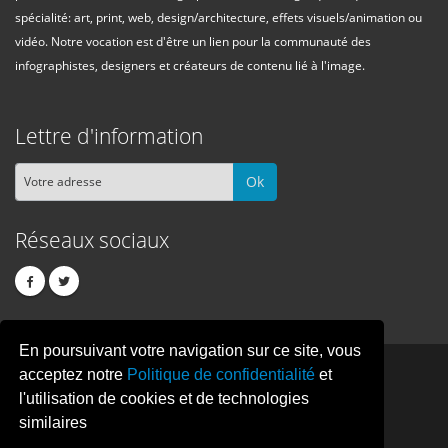
spécialité: art, print, web, design/architecture, effets visuels/animation ou
vidéo. Notre vocation est d'être un lien pour la communauté des
infographistes, designers et créateurs de contenu lié à l'image.
Lettre d'information
Ok
Réseaux sociaux
En poursuivant votre navigation sur ce site, vous
PIXEL
CREATION
acceptez notre
Politique de confidentialité
et
l'utilisation de cookies et de technologies
similaires
© Copyright Pixelcreation 2026, tous droits réservés.