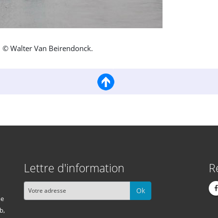
, © Walter Van Beirendonck.
Lettre d'information
R
Ok
me
b,