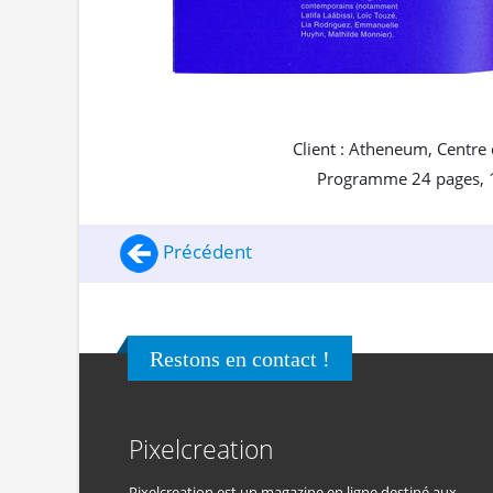
Client : Atheneum, Centre 
Programme 24 pages, 1
Précédent
Restons en contact !
Pixelcreation
Pixelcreation est un magazine en ligne destiné aux