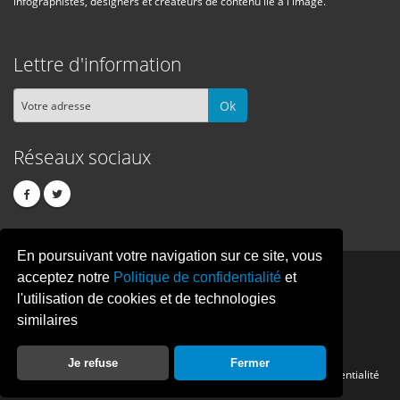
infographistes, designers et créateurs de contenu lié à l'image.
Lettre d'information
Ok
Réseaux sociaux
En poursuivant votre navigation sur ce site, vous
PIXEL
CREATION
acceptez notre
Politique de confidentialité
et
l'utilisation de cookies et de technologies
similaires
© Copyright Pixelcreation 2026, tous droits réservés.
Je refuse
Fermer
Contact
Publicité
Crédits
Politique de confidentialité