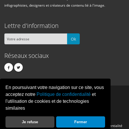
infographistes, designers et créateurs de contenu lié à l'image.
Lettre d'information
Ok
Réseaux sociaux
En poursuivant votre navigation sur ce site, vous
PIXEL
CREATION
acceptez notre
Politique de confidentialité
et
l'utilisation de cookies et de technologies
similaires
© Copyright Pixelcreation 2026, tous droits réservés.
Je refuse
Fermer
Contact
Publicité
Crédits
Politique de confidentialité