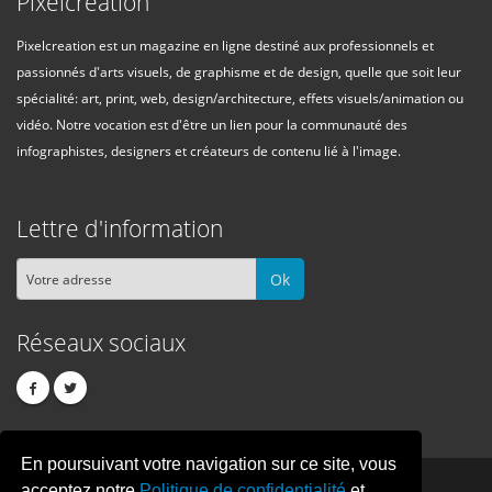
Pixelcreation
Pixelcreation est un magazine en ligne destiné aux professionnels et
passionnés d'arts visuels, de graphisme et de design, quelle que soit leur
spécialité: art, print, web, design/architecture, effets visuels/animation ou
vidéo. Notre vocation est d'être un lien pour la communauté des
infographistes, designers et créateurs de contenu lié à l'image.
Lettre d'information
Ok
Réseaux sociaux
En poursuivant votre navigation sur ce site, vous
PIXEL
CREATION
acceptez notre
Politique de confidentialité
et