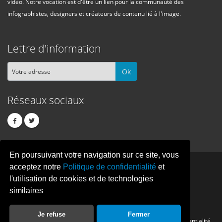
vidéo. Notre vocation est d'être un lien pour la communauté des
infographistes, designers et créateurs de contenu lié à l'image.
Lettre d'information
Ok
Réseaux sociaux
En poursuivant votre navigation sur ce site, vous
PIXEL
CREATION
acceptez notre
Politique de confidentialité
et
l'utilisation de cookies et de technologies
similaires
© Copyright Pixelcreation 2026, tous droits réservés.
Je refuse
Fermer
Contact
Publicité
Crédits
Politique de confidentialité