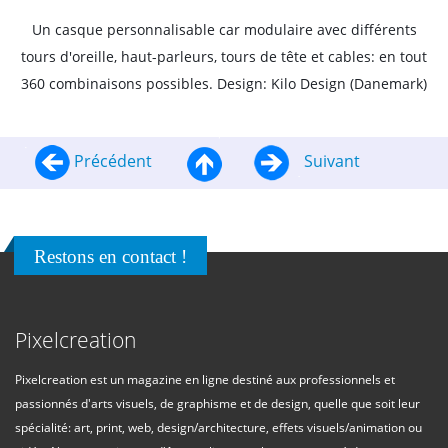
Un casque personnalisable car modulaire avec différents
tours d'oreille, haut-parleurs, tours de tête et cables: en tout
360 combinaisons possibles. Design: Kilo Design (Danemark)
Précédent
Suivant
Restons en contact !
Pixelcreation
Pixelcreation est un magazine en ligne destiné aux professionnels et
passionnés d'arts visuels, de graphisme et de design, quelle que soit leur
spécialité: art, print, web, design/architecture, effets visuels/animation ou