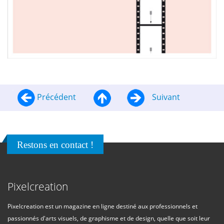
Précédent
Suivant
Restons en contact !
Pixelcreation
Pixelcreation est un magazine en ligne destiné aux professionnels et
passionnés d'arts visuels, de graphisme et de design, quelle que soit leur