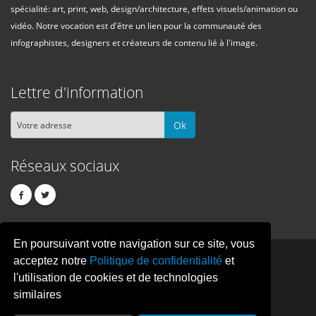
spécialité: art, print, web, design/architecture, effets visuels/animation ou
vidéo. Notre vocation est d'être un lien pour la communauté des
infographistes, designers et créateurs de contenu lié à l'image.
Lettre d'information
Ok
Réseaux sociaux
En poursuivant votre navigation sur ce site, vous
PIXEL
CREATION
acceptez notre
Politique de confidentialité
et
l'utilisation de cookies et de technologies
similaires
© Copyright Pixelcreation 2026, tous droits réservés.