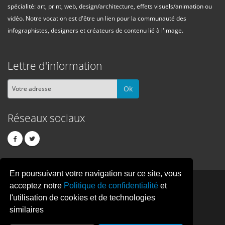
spécialité: art, print, web, design/architecture, effets visuels/animation ou
vidéo. Notre vocation est d'être un lien pour la communauté des
infographistes, designers et créateurs de contenu lié à l'image.
Lettre d'information
Ok
Réseaux sociaux
En poursuivant votre navigation sur ce site, vous
PIXEL
CREATION
acceptez notre
Politique de confidentialité
et
l'utilisation de cookies et de technologies
similaires
© Copyright Pixelcreation 2026, tous droits réservés.