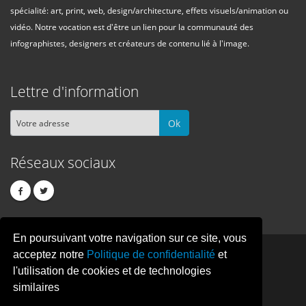
spécialité: art, print, web, design/architecture, effets visuels/animation ou
vidéo. Notre vocation est d'être un lien pour la communauté des
infographistes, designers et créateurs de contenu lié à l'image.
Lettre d'information
Ok
Réseaux sociaux
En poursuivant votre navigation sur ce site, vous
PIXEL
CREATION
acceptez notre
Politique de confidentialité
et
l'utilisation de cookies et de technologies
similaires
© Copyright Pixelcreation 2026, tous droits réservés.