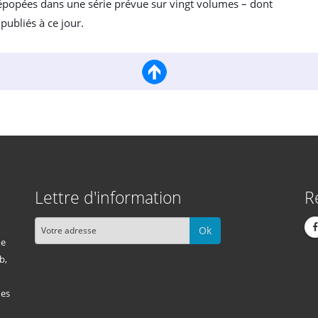
épopées dans une série prévue sur vingt volumes – dont
publiés à ce jour.
Lettre d'information
R
Ok
me
b,
des