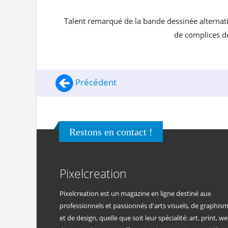
Talent remarqué de la bande dessinée alternat
de complices d
Précédent
Restons en contact !
Pixelcreation
Pixelcreation est un magazine en ligne destiné aux
professionnels et passionnés d'arts visuels, de graphis
et de design, quelle que soit leur spécialité: art, print, we