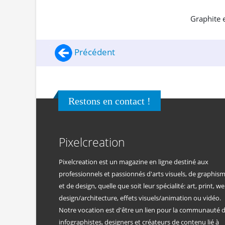
Graphite e
Précédent
Restons en contact !
Pixelcreation
Pixelcreation est un magazine en ligne destiné aux
professionnels et passionnés d'arts visuels, de graphis
et de design, quelle que soit leur spécialité: art, print, we
design/architecture, effets visuels/animation ou vidéo.
Notre vocation est d'être un lien pour la communauté 
infographistes, designers et créateurs de contenu lié à