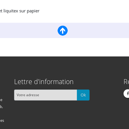
t liquitex sur papier
Lettre d'information
R
Ok
me
b,
des