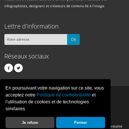
infographistes, designers et créateurs de contenu lié à l'image.
Lettre d'information
Ok
Réseaux sociaux
En poursuivant votre navigation sur ce site, vous
PIXEL
CREATION
acceptez notre
Politique de confidentialité
et
l'utilisation de cookies et de technologies
similaires
© Copyright Pixelcreation 2026, tous droits réservés.
Je refuse
Fermer
Contact
Publicité
Crédits
Politique de confidentialité