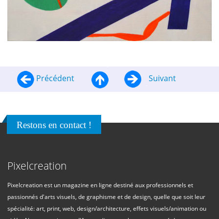
Précédent
Suivant
Restons en contact !
Pixelcreation
Pixelcreation est un magazine en ligne destiné aux professionnels et
passionnés d'arts visuels, de graphisme et de design, quelle que soit leur
spécialité: art, print, web, design/architecture, effets visuels/animation ou