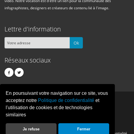
vidéo. Notre vocation est d'être un lien pour la communauté des
infographistes, designers et créateurs de contenu lié à l'image.
Lettre d'information
Ok
Réseaux sociaux
En poursuivant votre navigation sur ce site, vous
PIXEL
CREATION
acceptez notre
Politique de confidentialité
et
l'utilisation de cookies et de technologies
similaires
© Copyright Pixelcreation 2026, tous droits réservés.
Je refuse
Fermer
Contact
Publicité
Crédits
Politique de confidentialité