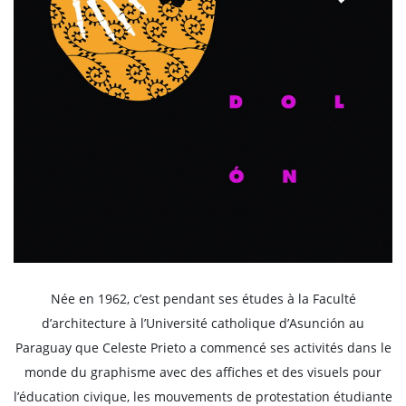
Née en 1962, c’est pendant ses études à la Faculté
d’architecture à l’Université catholique d’Asunción au
Paraguay que Celeste Prieto a commencé ses activités dans le
monde du graphisme avec des affiches et des visuels pour
l’éducation civique, les mouvements de protestation étudiante