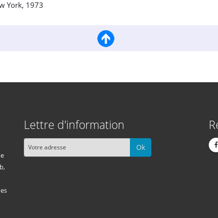
w York, 1973
Lettre d'information
R
Ok
me
b,
des