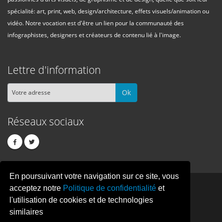
spécialité: art, print, web, design/architecture, effets visuels/animation ou
vidéo. Notre vocation est d'être un lien pour la communauté des
infographistes, designers et créateurs de contenu lié à l'image.
Lettre d'information
Ok
Réseaux sociaux
En poursuivant votre navigation sur ce site, vous
PIXEL
CREATION
acceptez notre
Politique de confidentialité
et
l'utilisation de cookies et de technologies
similaires
© Copyright Pixelcreation 2026, tous droits réservés.