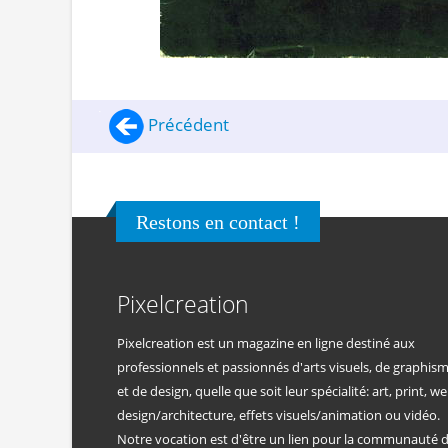
Précédent
Restons en contact !
Pixelcreation
Pixelcreation est un magazine en ligne destiné aux
professionnels et passionnés d'arts visuels, de graphis
et de design, quelle que soit leur spécialité: art, print, we
design/architecture, effets visuels/animation ou vidéo.
Notre vocation est d'être un lien pour la communauté 