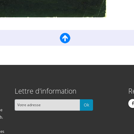
Lettre d'information
R
Ok
me
b,
des