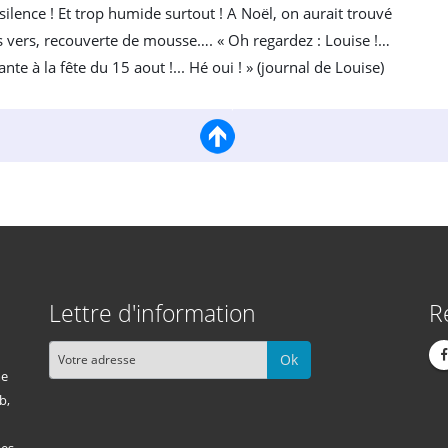
 silence ! Et trop humide surtout ! A Noël, on aurait trouvé
 vers, recouverte de mousse…. « Oh regardez : Louise !…
te à la fête du 15 aout !... Hé oui ! » (journal de Louise)
Lettre d'information
R
Ok
me
b,