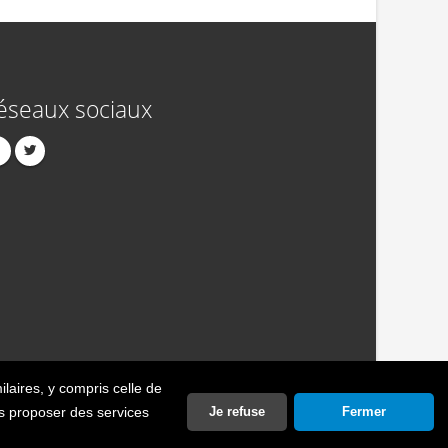
éseaux sociaux
ilaires
, y compris celle de
act
Publicité
Crédits
Politique de confidentialité
ous proposer des services
Je refuse
Fermer