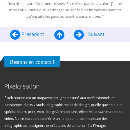
s’inscrire et vont être mémorisées. Si ce n’est pas le cas, alors j’ai raté
mon coup. J’aime que les images soient lisibles immédiatement et
qu’ensuite les gens puissent creuser un peu."
Précédent
Suivant
Restons en contact !
Pixelcreation
Pixelcreation est un magazine en ligne destiné aux professionnels et
passionnés d'arts visuels, de graphisme et de design, quelle que soit leur
spécialité: art, print, web, design/architecture, effets visuels/animation ou
vidéo. Notre vocation est d'être un lien pour la communauté des
infographistes, designers et créateurs de contenu lié à l'image.