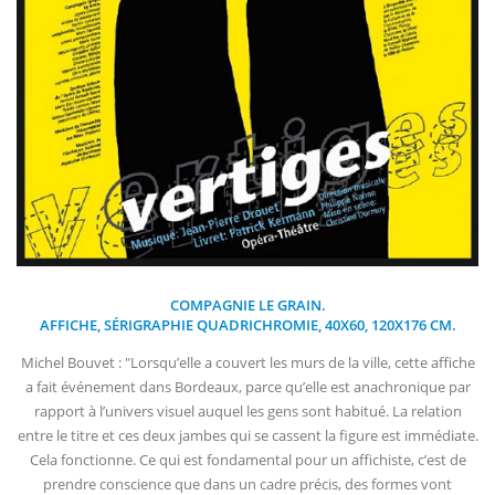
COMPAGNIE LE GRAIN.
AFFICHE, SÉRIGRAPHIE QUADRICHROMIE, 40X60, 120X176 CM.
Michel Bouvet : "Lorsqu’elle a couvert les murs de la ville, cette affiche
a fait événement dans Bordeaux, parce qu’elle est anachronique par
rapport à l’univers visuel auquel les gens sont habitué. La relation
entre le titre et ces deux jambes qui se cassent la figure est immédiate.
Cela fonctionne. Ce qui est fondamental pour un affichiste, c’est de
prendre conscience que dans un cadre précis, des formes vont