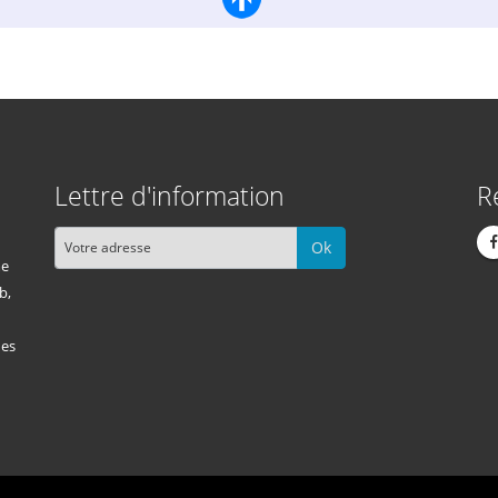
Lettre d'information
R
Ok
me
b,
des