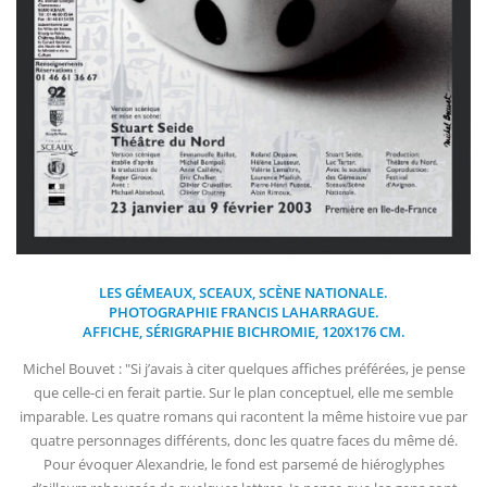
LES GÉMEAUX, SCEAUX, SCÈNE NATIONALE.
PHOTOGRAPHIE FRANCIS LAHARRAGUE.
AFFICHE, SÉRIGRAPHIE BICHROMIE, 120X176 CM.
Michel Bouvet : "Si j’avais à citer quelques affiches préférées, je pense
que celle-ci en ferait partie. Sur le plan conceptuel, elle me semble
imparable. Les quatre romans qui racontent la même histoire vue par
quatre personnages différents, donc les quatre faces du même dé.
Pour évoquer Alexandrie, le fond est parsemé de hiéroglyphes