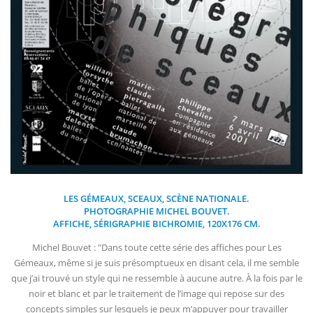
LES GÉMEAUX, SCEAUX, SCÈNE NATIONALE.
PHOTOGRAPHIE MICHEL BOUVET.
AFFICHE, SÉRIGRAPHIE BICHROMIE, 120X176 CM.
Michel Bouvet : "Dans toute cette série des affiches pour Les
Gémeaux, même si je suis présomptueux en disant cela, il me semble
que j’ai trouvé un style qui ne ressemble à aucune autre. À la fois par le
noir et blanc et par le traitement de l’image qui repose sur des
concepts simples sur lesquels je peux m’appuyer pour travailler