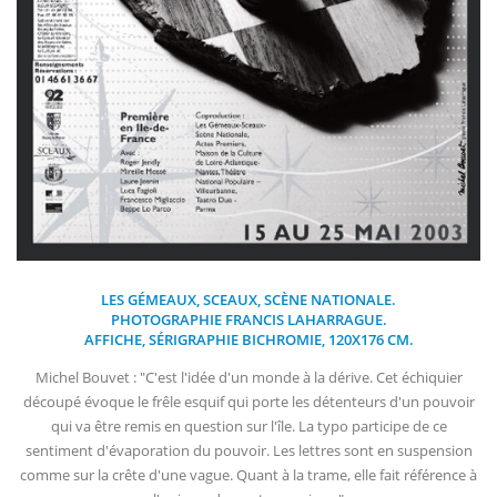
LES GÉMEAUX, SCEAUX, SCÈNE NATIONALE.
PHOTOGRAPHIE FRANCIS LAHARRAGUE.
AFFICHE, SÉRIGRAPHIE BICHROMIE, 120X176 CM.
Michel Bouvet : "C'est l'idée d'un monde à la dérive. Cet échiquier
découpé évoque le frêle esquif qui porte les détenteurs d'un pouvoir
qui va être remis en question sur l'île. La typo participe de ce
sentiment d'évaporation du pouvoir. Les lettres sont en suspension
comme sur la crête d'une vague. Quant à la trame, elle fait référence à