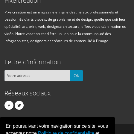
Pixelcreation
Pixelcreation est un magazine en ligne destiné aux professionnels et
passionnés d'arts visuels, de graphisme et de design, quelle que soit leur
spécialité: art, print, web, design/architecture, effets visuels/animation ou
vidéo. Notre vocation est d'être un lien pour la communauté des
infographistes, designers et créateurs de contenu lié à l'image.
Lettre d'information
Ok
Réseaux sociaux
En poursuivant votre navigation sur ce site, vous
PIXEL
CREATION
acceptez notre
Politique de confidentialité
et