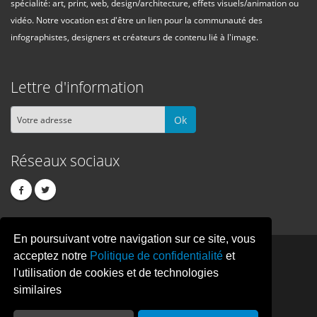
spécialité: art, print, web, design/architecture, effets visuels/animation ou
vidéo. Notre vocation est d'être un lien pour la communauté des
infographistes, designers et créateurs de contenu lié à l'image.
Lettre d'information
Ok
Réseaux sociaux
En poursuivant votre navigation sur ce site, vous
PIXEL
CREATION
acceptez notre
Politique de confidentialité
et
l'utilisation de cookies et de technologies
similaires
© Copyright Pixelcreation 2026, tous droits réservés.