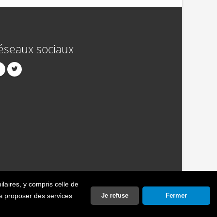
éseaux sociaux
ilaires
, y compris celle de
act
Publicité
Crédits
Politique de confidentialité
ous proposer des services
Je refuse
Fermer