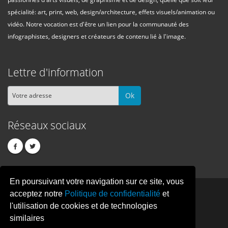
spécialité: art, print, web, design/architecture, effets visuels/animation ou
vidéo. Notre vocation est d'être un lien pour la communauté des
infographistes, designers et créateurs de contenu lié à l'image.
Lettre d'information
Ok
Réseaux sociaux
En poursuivant votre navigation sur ce site, vous
PIXEL
CREATION
acceptez notre
Politique de confidentialité
et
l'utilisation de cookies et de technologies
similaires
© Copyright Pixelcreation 2026, tous droits réservés.