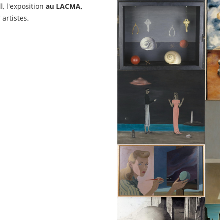
l, l'exposition
au LACMA,
artistes.