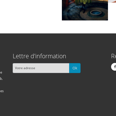
Lettre d'information
R
Ok
me
b,
des