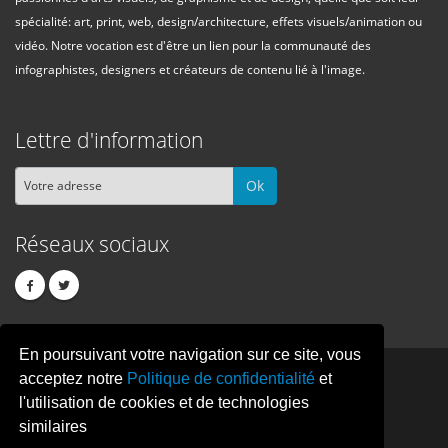
spécialité: art, print, web, design/architecture, effets visuels/animation ou
vidéo. Notre vocation est d'être un lien pour la communauté des
infographistes, designers et créateurs de contenu lié à l'image.
Lettre d'information
Ok
Réseaux sociaux
En poursuivant votre navigation sur ce site, vous
PIXEL
CREATION
acceptez notre
Politique de confidentialité
et
l'utilisation de cookies et de technologies
similaires
© Copyright Pixelcreation 2026, tous droits réservés.