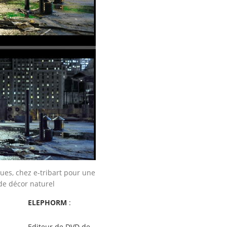
es, chez e-tribart pour une
de décor naturel
ELEPHORM
:
Editeur de DVD de