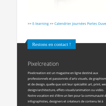
>>
E-learning
>>
Calendrier Journées Portes Ouve
Restons en contact !
Pixelcreation
Pixelcreation est un magazine en ligne destiné aux
professionnels et passionnés d'arts visuels, de graphis
et de design, quelle que soit leur spécialité: art, print, we
design/architecture, effets visuels/animation ou vidéo.
Notre vocation est d'être un lien pour la communauté 
infographistes, designers et créateurs de contenu lié à