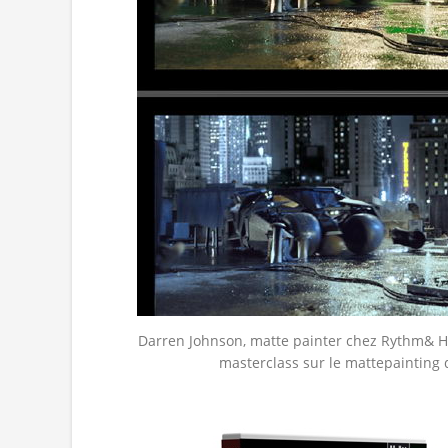
Darren Johnson, matte painter chez Rythm& Hu
masterclass sur le mattepainting 