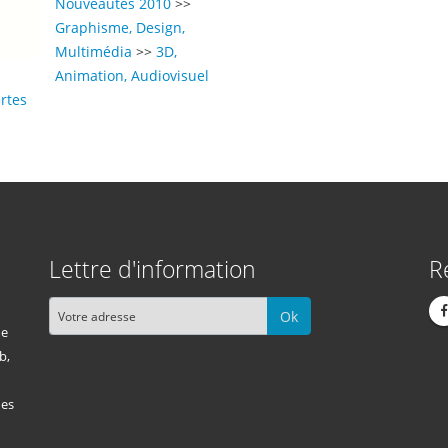
Nouveautés 2010
>>
Graphisme, Design,
Multimédia
>>
3D,
Animation, Audiovisuel
rtes
Lettre d'information
R
Ok
me
b,
des