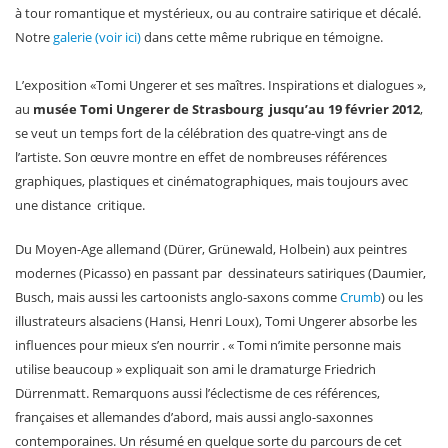
à tour romantique et mystérieux, ou au contraire satirique et décalé.
Notre
galerie (voir ici)
dans cette même rubrique en témoigne.
L’exposition «Tomi Ungerer et ses maîtres. Inspirations et dialogues »,
au
musée Tomi Ungerer de Strasbourg jusqu’au 19 février 2012
,
se veut un temps fort de la célébration des quatre-vingt ans de
l’artiste. Son œuvre montre en effet de nombreuses références
graphiques, plastiques et cinématographiques, mais toujours avec
une distance critique.
Du Moyen-Age allemand (Dürer, Grünewald, Holbein) aux peintres
modernes (Picasso) en passant par dessinateurs satiriques (Daumier,
Busch, mais aussi les cartoonists anglo-saxons comme
Crumb
) ou les
illustrateurs alsaciens (Hansi, Henri Loux), Tomi Ungerer absorbe les
influences pour mieux s’en nourrir . « Tomi n’imite personne mais
utilise beaucoup » expliquait son ami le dramaturge Friedrich
Dürrenmatt. Remarquons aussi l’éclectisme de ces références,
françaises et allemandes d’abord, mais aussi anglo-saxonnes
contemporaines. Un résumé en quelque sorte du parcours de cet