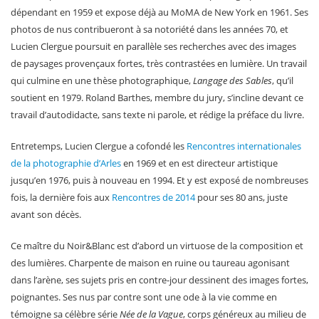
dépendant en 1959 et expose déjà au MoMA de New York en 1961. Ses
photos de nus contribueront à sa notoriété dans les années 70, et
Lucien Clergue poursuit en parallèle ses recherches avec des images
de paysages provençaux fortes, très contrastées en lumière. Un travail
qui culmine en une thèse photographique,
Langage des Sables
, qu’il
soutient en 1979. Roland Barthes, membre du jury, s’incline devant ce
travail d’autodidacte, sans texte ni parole, et rédige la préface du livre.
Entretemps, Lucien Clergue a cofondé les
Rencontres internationales
de la photographie d’Arles
en 1969 et en est directeur artistique
jusqu’en 1976, puis à nouveau en 1994. Et y est exposé de nombreuses
fois, la dernière fois aux
Rencontres de 2014
pour ses 80 ans, juste
avant son décès.
Ce maître du Noir&Blanc est d’abord un virtuose de la composition et
des lumières. Charpente de maison en ruine ou taureau agonisant
dans l’arène, ses sujets pris en contre-jour dessinent des images fortes,
poignantes. Ses nus par contre sont une ode à la vie comme en
témoigne sa célèbre série
Née de la Vague
, corps généreux au milieu de