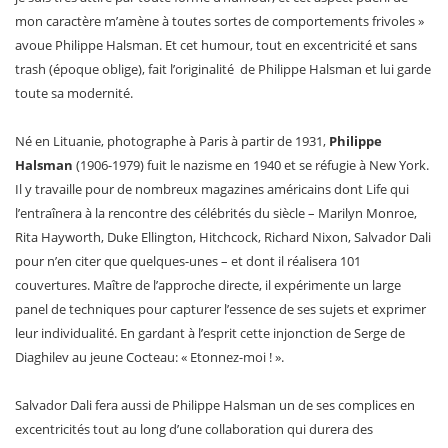
mon caractère m’amène à toutes sortes de comportements frivoles »
avoue Philippe Halsman. Et cet humour, tout en excentricité et sans
trash (époque oblige), fait l’originalité de Philippe Halsman et lui garde
toute sa modernité.
Né en Lituanie, photographe à Paris à partir de 1931,
Philippe
Halsman
(1906-1979) fuit le nazisme en 1940 et se réfugie à New York.
Il y travaille pour de nombreux magazines américains dont Life qui
l’entraînera à la rencontre des célébrités du siècle – Marilyn Monroe,
Rita Hayworth, Duke Ellington, Hitchcock, Richard Nixon, Salvador Dali
pour n’en citer que quelques-unes – et dont il réalisera 101
couvertures. Maître de l’approche directe, il expérimente un large
panel de techniques pour capturer l’essence de ses sujets et exprimer
leur individualité. En gardant à l’esprit cette injonction de Serge de
Diaghilev au jeune Cocteau: « Etonnez-moi ! ».
Salvador Dali fera aussi de Philippe Halsman un de ses complices en
excentricités tout au long d’une collaboration qui durera des