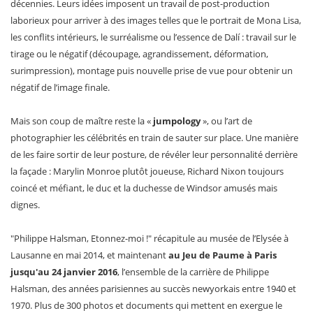
décennies. Leurs idées imposent un travail de post-production
laborieux pour arriver à des images telles que le portrait de Mona Lisa,
les conflits intérieurs, le surréalisme ou l’essence de Dalí : travail sur le
tirage ou le négatif (découpage, agrandissement, déformation,
surimpression), montage puis nouvelle prise de vue pour obtenir un
négatif de l’image finale.
Mais son coup de maître reste la «
jumpology
», ou l’art de
photographier les célébrités en train de sauter sur place. Une manière
de les faire sortir de leur posture, de révéler leur personnalité derrière
la façade : Marylin Monroe plutôt joueuse, Richard Nixon toujours
coincé et méfiant, le duc et la duchesse de Windsor amusés mais
dignes.
"Philippe Halsman, Etonnez-moi !" récapitule au musée de l’Elysée à
Lausanne en mai 2014, et maintenant
au Jeu de Paume à Paris
jusqu'au 24 janvier 2016
, l’ensemble de la carrière de Philippe
Halsman, des années parisiennes au succès newyorkais entre 1940 et
1970. Plus de 300 photos et documents qui mettent en exergue le