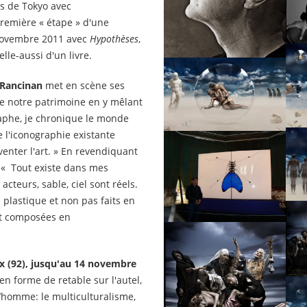
ais de Tokyo avec
première « étape » d'une
t novembre 2011 avec
Hypothèses
,
le-aussi d'un livre.
 Rancinan
met en scène ses
 notre patrimoine en y mêlant
aphe, je chronique le monde
 l'iconographie existante
venter l'art. » En revendiquant
: « Tout existe dans mes
cteurs, sable, ciel sont réels.
 plastique et non pas faits en
et composées en
ux (92), jusqu'au 14 novembre
 en forme de retable sur l'autel,
l’homme: le multiculturalisme,