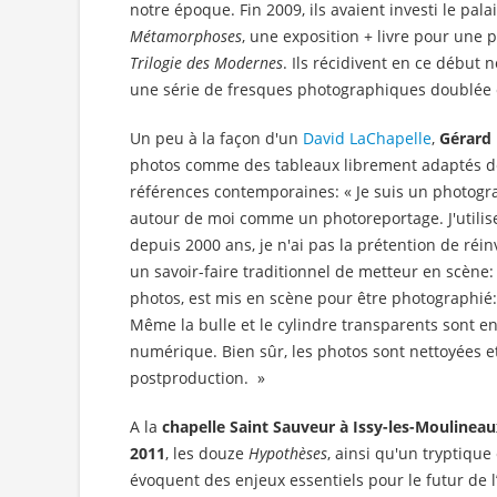
notre époque. Fin 2009, ils avaient investi le pal
Métamorphoses
, une exposition + livre pour une 
Trilogie des Modernes
. Ils récidivent en ce débu
une série de fresques photographiques doublée el
Un peu à la façon d'un
David LaChapelle
,
Gérard
photos comme des tableaux librement adaptés de
références contemporaines: « Je suis un photogr
autour de moi comme un photoreportage. J'utilise
depuis 2000 ans, je n'ai pas la prétention de réin
un savoir-faire traditionnel de metteur en scène
photos, est mis en scène pour être photographié: a
Même la bulle et le cylindre transparents sont en
numérique. Bien sûr, les photos sont nettoyées 
postproduction. »
A la
chapelle Saint Sauveur à Issy-les-Moulinea
2011
, les douze
Hypothèses
, ainsi qu'un tryptique
évoquent des enjeux essentiels pour le futur de 