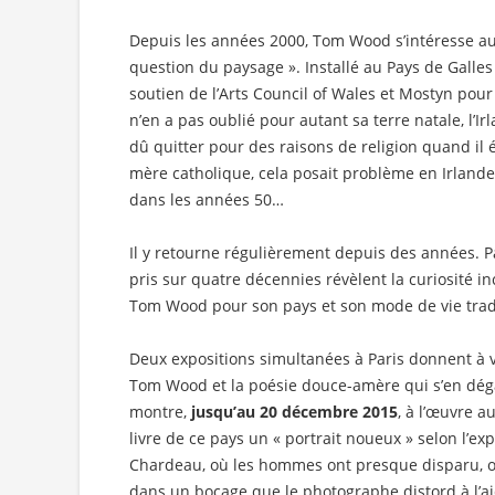
Depuis les années 2000, Tom Wood s’intéresse auss
question du paysage ». Installé au Pays de Galles 
soutien de l’Arts Council of Wales et Mostyn pour 
n’en a pas oublié pour autant sa terre natale, l’I
dû quitter pour des raisons de religion quand il ét
mère catholique, cela posait problème en Irland
dans les années 50…
Il y retourne régulièrement depuis des années. Pa
pris sur quatre décennies révèlent la curiosité in
Tom Wood pour son pays et son mode de vie trad
Deux expositions simultanées à Paris donnent à v
Tom Wood et la poésie douce-amère qui s’en dég
montre,
jusqu’au 20 décembre 2015
, à l’œuvre 
livre de ce pays un « portrait noueux » selon l’e
Chardeau, où les hommes ont presque disparu, o
dans un bocage que le photographe distord à l’a