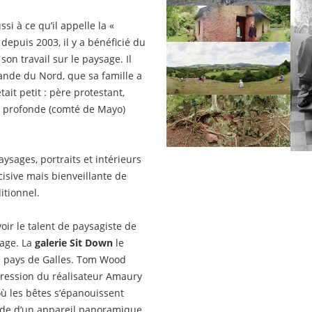
i à ce qu’il appelle la «
depuis 2003, il y a bénéficié du
son travail sur le paysage. Il
rlande du Nord, que sa famille a
ait petit : père protestant,
e profonde (comté de Mayo)
ysages, portraits et intérieurs
cisive mais bienveillante de
itionnel.
oir le talent de paysagiste de
age. La
galerie Sit Down
le
au pays de Galles. Tom Wood
xpression du réalisateur Amaury
ù les bêtes s’épanouissent
ide d’un appareil panoramique