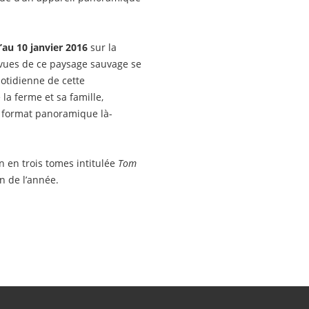
’au 10 janvier 2016
sur la
 vues de ce paysage sauvage se
uotidienne de cette
la ferme et sa famille,
n format panoramique là-
n en trois tomes intitulée
Tom
in de l’année.