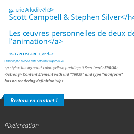
galerie Arludik</h3>
Scott Campbell & Stephen Silver</h
Les œuvres personnelles de deux de
l'animation</a>
<!--TYPO3SEARCH_end-->
>
Pour ne plus recevoir cette newsletter cliquez ici</i>
<p style="background-color: yellow; padding: 0.5em 1em;">
ERROR:
</strong> Content Element with uid "16039" and type "mailform"
has no rendering definition!</p>
Restons en contact !
Pixelcreation