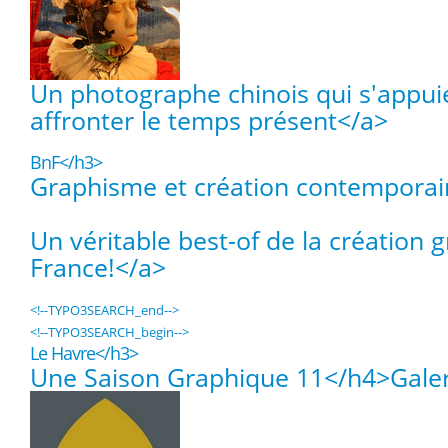
Un photographe chinois qui s'appuie
affronter le temps présent</a>
BnF</h3>
Graphisme et création contempora
Un véritable best-of de la création 
France!</a>
<!--TYPO3SEARCH_end-->
<!--TYPO3SEARCH_begin-->
Le Havre</h3>
Une Saison Graphique 11</h4>
Gale